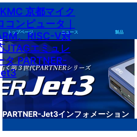
内
容
を
ス
トップページ
ニュース
製品
キ
ッ
PARTNER Jet3 資料請求・見積もり請求
PARTNER-Jet3
PARTNER-Jet2
P
プ
PARTNER-Jet3インフォメーション