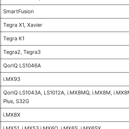
SmartFusion
Tegra X1, Xavier
Tegra K1
Tegra2, Tegra3
QorIQ LS1046A
i.MX93
QorIQ LS1043A, LS1012A, i.MX8MQ, i.MX8M, i.MX8
Plus, S32G
i.MX8X
i.MX51, i.MX53,i.MX6Q, i.MX6S, i.MX6SX