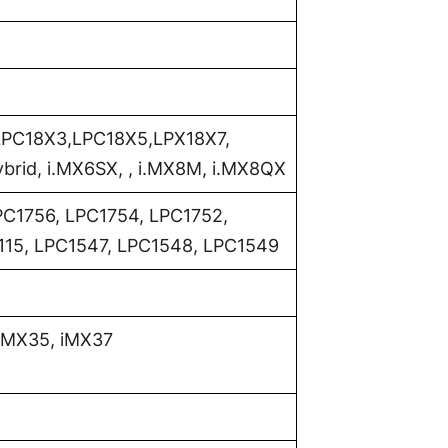
PC18X3,LPC18X5,LPX18X7,
rid, i.MX6SX, , i.MX8M, i.MX8QX
PC1756, LPC1754, LPC1752,
1115, LPC1547, LPC1548, LPC1549
i.MX35, iMX37