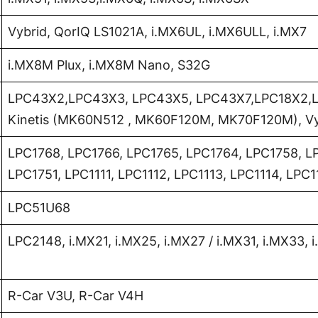
Vybrid, QorIQ LS1021A, i.MX6UL, i.MX6ULL, i.MX7
i.MX8M Plux, i.MX8M Nano, S32G
LPC43X2,LPC43X3, LPC43X5, LPC43X7,LPC18X2,L
Kinetis (MK60N512 , MK60F120M, MK70F120M), Vyb
LPC1768, LPC1766, LPC1765, LPC1764, LPC1758, L
LPC1751, LPC1111, LPC1112, LPC1113, LPC1114, LPC
LPC51U68
LPC2148, i.MX21, i.MX25, i.MX27 / i.MX31, i.MX33, 
R-Car V3U, R-Car V4H