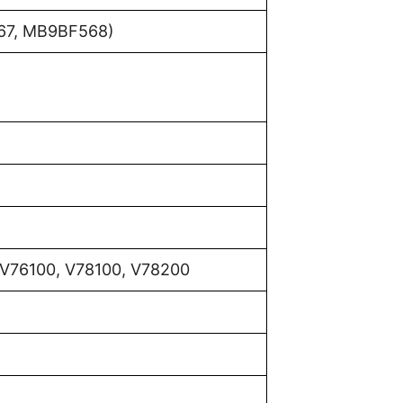
7, MB9BF568)
MV76100, V78100, V78200