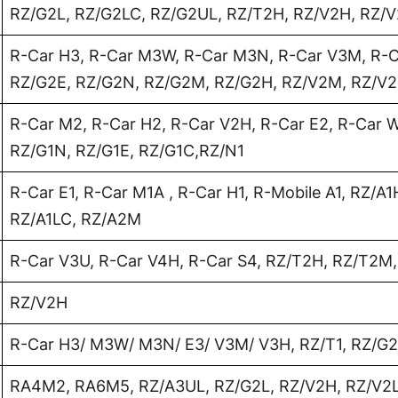
RZ/G2L, RZ/G2LC, RZ/G2UL, RZ/T2H, RZ/V2H, RZ/V
R-Car H3, R-Car M3W, R-Car M3N, R-Car V3M, R-Ca
RZ/G2E, RZ/G2N, RZ/G2M, RZ/G2H, RZ/V2M, RZ/V
R-Car M2, R-Car H2, R-Car V2H, R-Car E2, R-Car 
RZ/G1N, RZ/G1E, RZ/G1C,RZ/N1
R-Car E1, R-Car M1A , R-Car H1, R-Mobile A1, RZ/A1
RZ/A1LC, RZ/A2M
R-Car V3U, R-Car V4H, R-Car S4, RZ/T2H, RZ/T2M
RZ/V2H
R-Car H3/ M3W/ M3N/ E3/ V3M/ V3H, RZ/T1, RZ/G
RA4M2, RA6M5, RZ/A3UL, RZ/G2L, RZ/V2H, RZ/V2