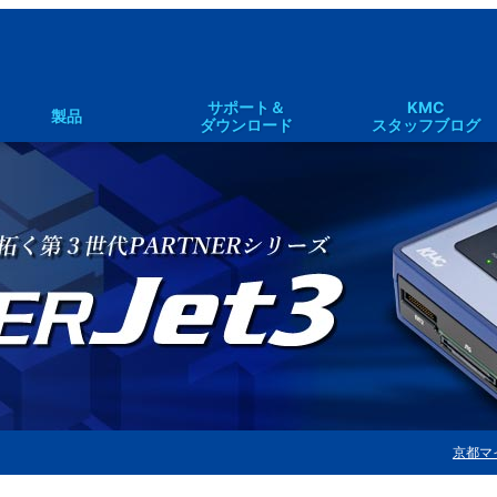
サポート＆
KMC
製品
ダウンロード
スタッフブログ
R-Jet2
PARTNER Jet2 資料請求・見積もり請求
SOLID
ex
京都マ