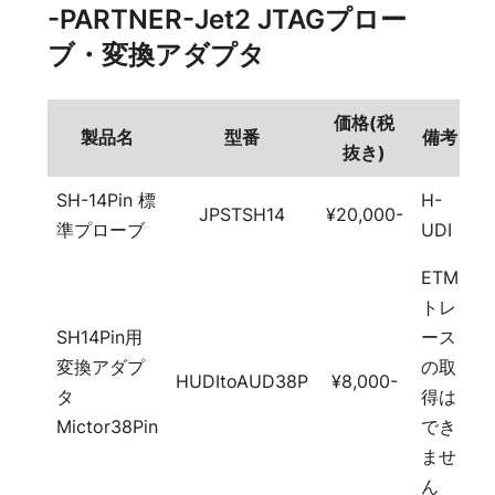
-PARTNER-Jet2 JTAGプロー
ブ・変換アダプタ
価格(税
製品名
型番
備考
抜き)
SH-14Pin 標
H-
JPSTSH14
¥20,000-
準プローブ
UDI
ETM
トレ
SH14Pin用
ース
変換アダプ
の取
HUDItoAUD38P
¥8,000-
タ
得は
Mictor38Pin
でき
ませ
ん