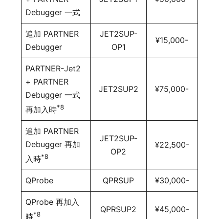
Debugger 一式
追加 PARTNER
JET2SUP-
¥15,000-
Debugger
OP1
PARTNER-Jet2
+ PARTNER
JET2SUP2
¥75,000-
Debugger 一式
*8
再加入時
追加 PARTNER
JET2SUP-
Debugger 再加
¥22,500-
OP2
*8
入時
QProbe
QPRSUP
¥30,000-
QProbe 再加入
QPRSUP2
¥45,000-
*8
時