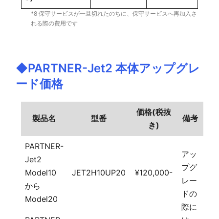
*8 保守サービスが一旦切れたのちに、保守サービスへ再加入さ
れる際の費用です
◆PARTNER-Jet2 本体アップグレ
ード価格
価格(税抜
製品名
型番
備考
き)
PARTNER-
アッ
Jet2
プグ
Model10
JET2H10UP20
¥120,000-
レー
から
ドの
Model20
際に