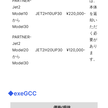
PARTNER-
は、
Jet2
本体
Model10
JET2H10UP30
¥220,000-
を返
から
却い
Model30
ただ
く必
PARTNER-
要が
Jet2
あり
Model20
JET2H20UP30
¥120,000-
ま
から
す。
Model30
exeGCC(SH版) 価格表
◆exeGCC
価格(税抜