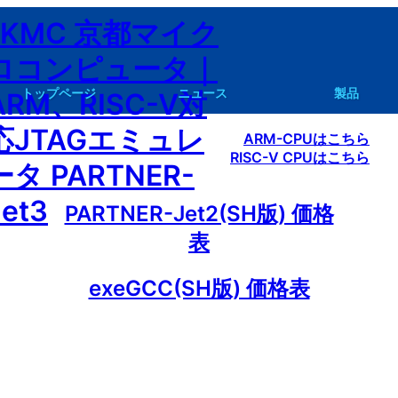
内
容
を
ス
トップページ
ニュース
製品
キ
ッ
ARM-CPUはこちら
PARTNER Jet3 資料請求・見積もり請求
PARTNER-Jet3
PARTNER-Jet2
P
RISC-V CPUはこちら
プ
PARTNER-Jet2(SH版) 価格
表
exeGCC(SH版) 価格表