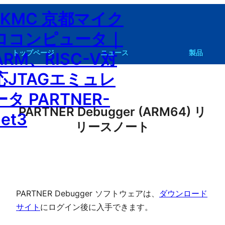
内
容
を
ス
トップページ
ニュース
製品
キ
ッ
PARTNER Jet3 資料請求・見積もり請求
PARTNER-Jet3
PARTNER-Jet2
P
プ
PARTNER Debugger (ARM64) リ
リースノート
PARTNER Debugger ソフトウェアは、
ダウンロード
サイト
にログイン後に入手できます。