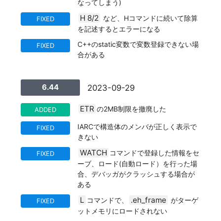
なってしまう)
H 8/2
など、Hコマンドに続いて除算
FIXED
を記述するとエラーになる
C++のstatic変数で変数登録できない場
FIXED
合がある
6.44
2023-09-29
ETR
の2MB制限を撤廃した
ADDED
IARCで構造体のメンバが正しく表示で
FIXED
きない
WATCH
コマンドで登録した情報をセ
FIXED
ーブ、ロード(自動ロード）を行った場
合、デバッガがクラッシュする場合が
ある
L
.eh_frame
コマンドで、
がターゲ
FIXED
ットメモリにロードされない