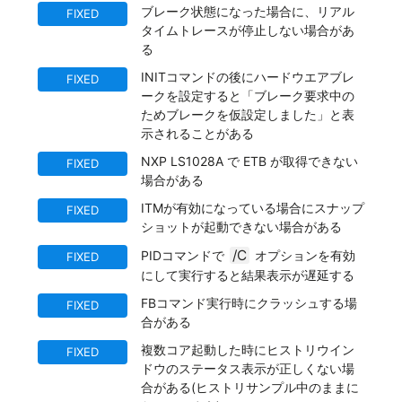
ブレーク状態になった場合に、リアル
FIXED
タイムトレースが停止しない場合があ
る
INITコマンドの後にハードウエアブレ
FIXED
ークを設定すると「ブレーク要求中の
ためブレークを仮設定しました」と表
示されることがある
NXP LS1028A で ETB が取得できない
FIXED
場合がある
ITMが有効になっている場合にスナップ
FIXED
ショットが起動できない場合がある
/C
PIDコマンドで
オプションを有効
FIXED
にして実行すると結果表示が遅延する
FBコマンド実行時にクラッシュする場
FIXED
合がある
複数コア起動した時にヒストリウイン
FIXED
ドウのステータス表示が正しくない場
合がある(ヒストリサンプル中のままに