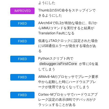
ようにした
Thumb2のSVC命令をステップインで
IMPROVED
きるようにした
AArch64でEL2が有効な場合に、EL1か
FIXED
らMMUコマンドを実行すると結果が
Translation Faultになる
低速なJTAGクロックに設定された場合
FIXED
にUSB通信エラーが発生する場合があ
る
Pythonスクリプト内で
FIXED
debugger.isFirstCore
が常に0を返
してしまう
ARMv8-Mのプロセッサでブレーク要求
FIXED
中から起動した時にハードウエアブレ
ークが使用できなくなってしまう
Cortex-Mプロセッサでハードウエアブ
FIXED
レーク設定の表示(BR)でデバッガがク
ラッシュすることがある